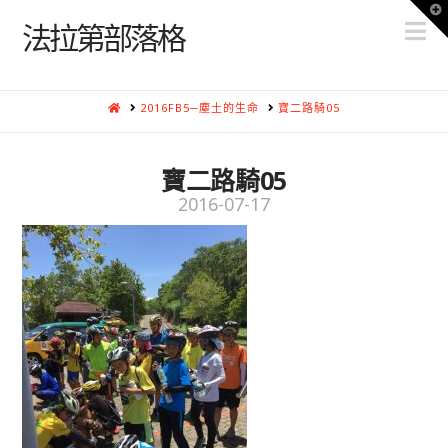
T
N
t
法拉第部落格
W
HOME
2016FB5─塵土的生命
寶二路騎05
寶二路騎05
2016-07-17