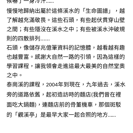
候嚇了一身冷汗
……
慢慢地歸納出屬於這條溪水的「生命圖譜」，越
了解越充滿敬畏。這些石頭，有些起伏貫穿山壁
之間；有些隱沒在溪水之中；有些被溪水沖破規
則的四散排列……
石頭，像儲存兆億筆資料的記憶體，越看越有趣
也越豐富。感謝大自然一路的引領，因為這樣的
學習課程，讓我領會走進這最大最美的自然堂奧
之中。
泰崗溪的課程，
年到現在，九年過去，溪水
2004
旁的道路依舊，起初造訪時的麵店
我們曾在裡
(
面吃大鍋麵
，連麵店前的骨董機車，那個斑駁
)
的「觀溪亭」是最早大家一起合照的地方
……