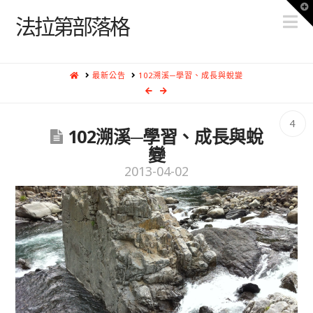
T
N
t
法拉第部落格
W
HOME
最新公告
102溯溪─學習、成長與蛻變
4
102溯溪─學習、成長與蛻
變
2013-04-02