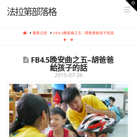
T
N
t
法拉第部落格
W
HOME
最新公告
FB4.5晚安曲之五--胡爸爸給孩子的話
FB4.5晚安曲之五–胡爸爸
給孩子的話
2015-07-26