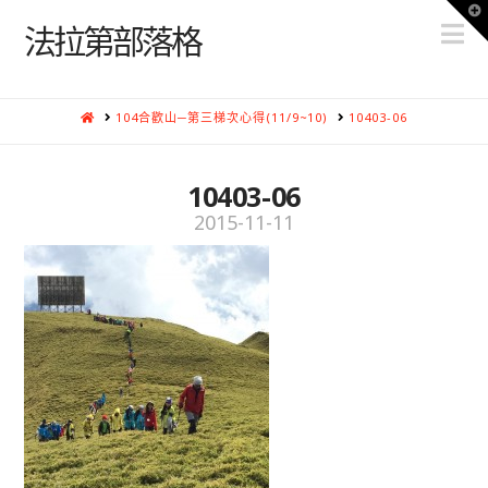
T
N
t
法拉第部落格
W
HOME
104合歡山─第三梯次心得(11/9~10)
10403-06
10403-06
2015-11-11