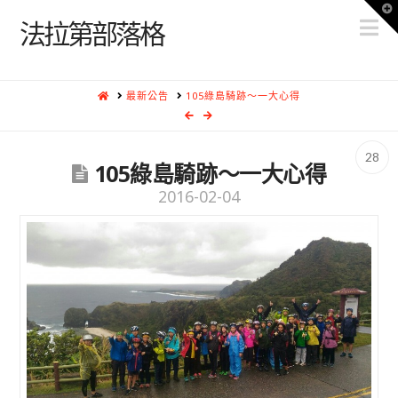
T
N
t
法拉第部落格
W
HOME
最新公告
105綠島騎跡～一大心得
28
105綠島騎跡～一大心得
2016-02-04