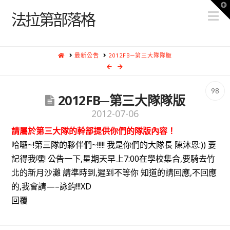
T
N
t
法拉第部落格
W
HOME
最新公告
2012FB─第三大隊隊版
98
2012FB─第三大隊隊版
2012-07-06
請屬於第三大隊的幹部提供你們的隊版內容！
哈囉~!第三隊的夥伴們~!!!!! 我是你們的大隊長 陳沐恩:)) 要
記得我嘿! 公告一下,星期天早上7:00在學校集合,要騎去竹
北的新月沙灘 請準時到,遲到不等你 知道的請回應,不回應
的,我會請—–詠鈞!!!XD
回覆