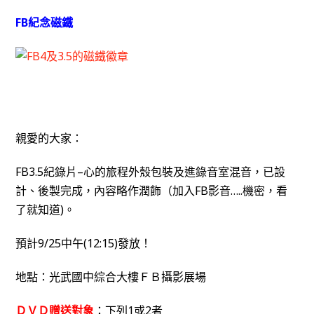
FB紀念磁鐵
親愛的大家：
FB3.5紀錄片–心的旅程外殼包裝及進錄音室混音，已設
計、後製完成，內容略作潤飾（加入FB影音…..機密，看
了就知道)。
預計9/25中午(12:15)發放！
地點：光武國中綜合大樓ＦＢ攝影展場
ＤＶＤ贈送對象
：下列1或2者