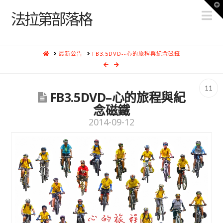
T
N
t
法拉第部落格
W
HOME
最新公告
FB3.5DVD--心的旅程與紀念磁鐵
11
FB3.5DVD–心的旅程與紀
念磁鐵
2014-09-12