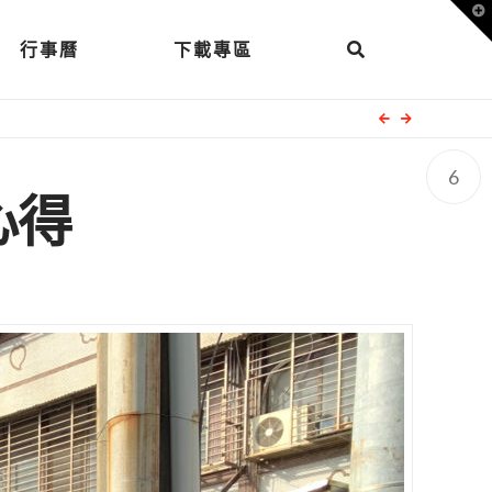
T
t
W
行事曆
下載專區
6
心得