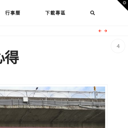
T
t
W
行事曆
下載專區
4
心得