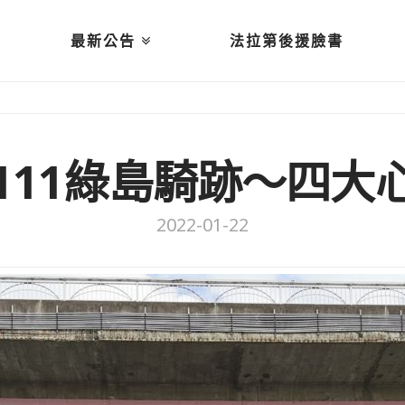
最新公告
法拉第後援臉書
111綠島騎跡～四大
2022-01-22