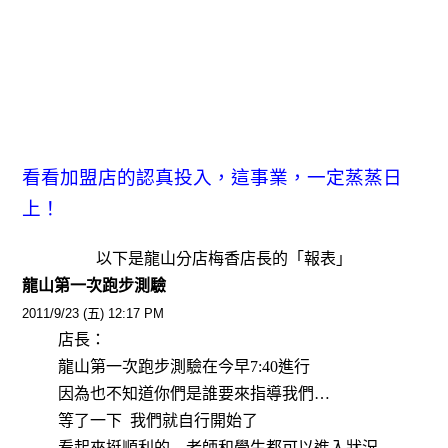
看看加盟店的認真投入，這事業，一定蒸蒸日
上！
以下是龍山分店梅香店長的「報表」
龍山第一次跑步測驗
2011/9/23
(
五
) 12:17 PM
店長：
龍山第一次跑步測驗在今早
7:40
進行
因為也不知道你們是誰要來指導我們
…
等了一下
我們就自行開始了
看起來挺順利的
…
老師和學生都可以進入狀況
..