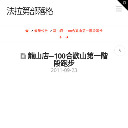
T
N
t
法拉第部落格
W
HOME
最新公告
龍山店─100合歡山第一階段跑步
5
龍山店─100合歡山第一階
段跑步
2011-09-23