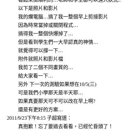
以下是照片和影片
我的爛電腦
…
搞了我一整個早上剪接影片
因為時常當掉或關閉程式
…
搞得我一整個快爆掉了
…
但是看到學生們一大早認真的神情
…
就覺得可以撐一下
…
附件就照片和影片檔
我剪了二個不同畫質的
…
給大家看一下
…
另外 下一次的測驗如果想在
10/5(
三
)
可是我們小學那天是半天耶
…
如果真要那天可不可以改在早上啊
?
還是有更好的方案
…
2011/9/23
下午
8:15
子超寫道：
真抱歉！忘了要過去看看，已經忙昏頭了！