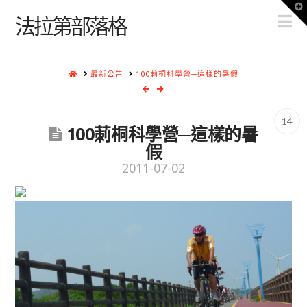
T
N
t
法拉第部落格
W
HOME
最新公告
100莿桐科學營─這樣的暑假
14
100莿桐科學營─這樣的暑
假
2011-07-02