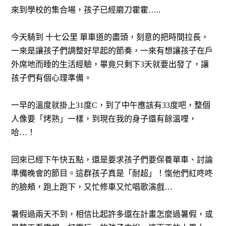
來到學校的集合場，孩子已經磨刀霍霍
…..
今天騎到 十七公里 單車道的盡頭，刻意的把時間拉長，
一來是讓孩子們調整好早起的節奏，一來有想讓孩子在戶
外席地而睡的生活經驗，畢竟只剩下
3
天就要出發了，讓
孩子們有個心理準備。
一早的溫度就掛上
31
度
C
，到了中午應該有
33
度吧，整個
人像要「烤熟」一樣，到現在我的身子還有餘溫哩，
哈…！
回來已經下午快五點，還是要求孩子們要保養單車、討論
準備晚會的節目。這群孩子真是「耐超」！愾他們紅咚咚
的臉頰，跑上跑下，又忙修車又忙唱歌演戲…
暑假過兩天不到，相信比起許多還在計畫怎麼過暑假，或