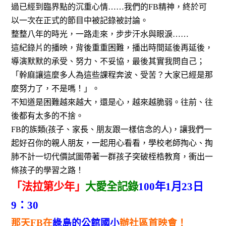
過已經到臨界點的沉重心情
……
我們的
FB
精神，終於可
以一次在正式的節目中被記錄被討論。
整整八年的時光，一路走來，步步汗水與眼淚
……
這紀錄片的播映，背後重重困難，播出時間延後再延後，
導演默默的承受、努力、不妥協，最後其實我問自己；
「幹麻讓這麼多人為這些課程奔波、受苦？大家已經是那
麼努力了，不是嗎！」。
不知道是困難越來越大，還是心，越來越脆弱。往前、往
後都有太多的不捨。
FB
的族類
(
孩子、家長、朋友跟一樣信念的人
)
，讓我們一
起好召你的親人朋友，一起用心看看，學校老師掏心、掏
肺不計一切代價試圖帶著一群孩子突破桎梏教育，衝出一
條孩子的學習之路！
「法拉第少年」
大愛全記錄
100
年
1
月
23
日
9
：
30
那天
FB
在
綠島的公館國小
辦社區首映會！