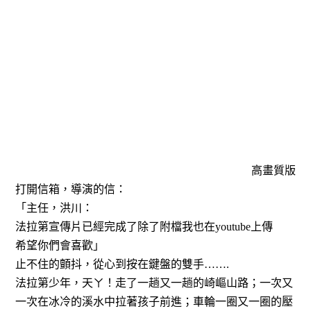
高畫質版
打開信箱，導演的信：
「
主任，洪川：
法拉第宣傳片已經完成了除了附檔我也在
youtube
上傳
希望你們會喜歡」
止不住的顫抖，從心到按在鍵盤的雙手
…….
法拉第少年，天ㄚ！走了一趟又一趟的崎嶇山路；一次又
一次在冰冷的溪水中拉著孩子前進；車輪一圈又一圈的壓