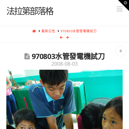
T
N
t
法拉第部落格
W
HOME
最新公告
970803水管發電機試刀
4
970803水管發電機試刀
2008-08-03