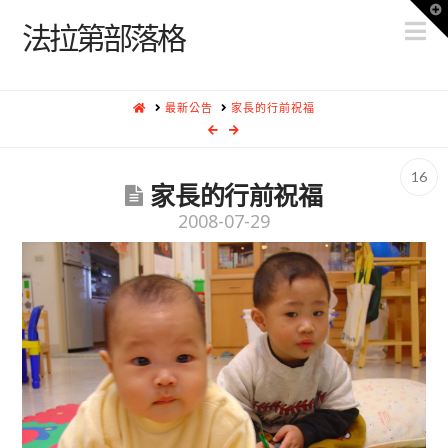
T
N
t
法拉第部落格
W
HOME
最新公告
家長的行前祝福
16
家長的行前祝福
2008-07-29