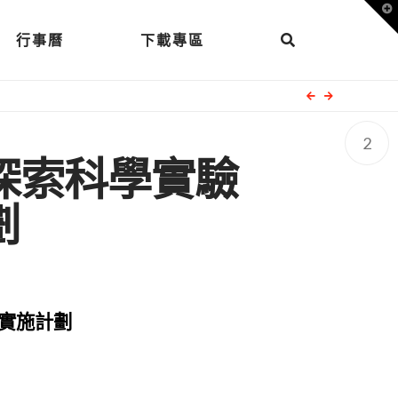
T
t
W
行事曆
下載專區
2
探索科學實驗
劃
實施計劃