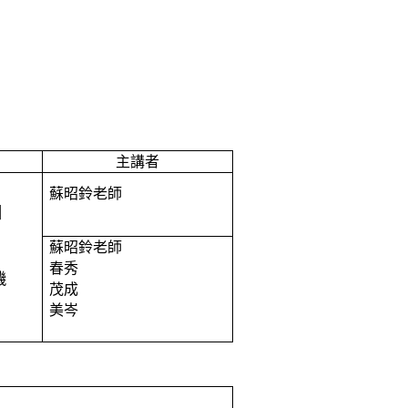
主講者
蘇昭鈴
老師
】
蘇昭鈴
老師
春秀
機
茂成
美岑