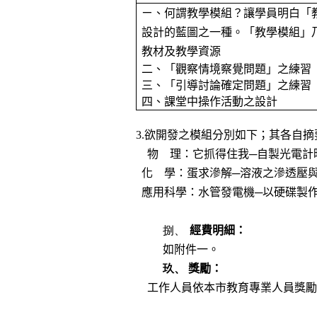
ㄧ、何謂教學模組？讓學員明白
「
設計的藍圖之一種。
「教學模組」
教材及教學資源
二、「
觀察情境察覺問題
」
之練習
三、「引導討論確定問題」之練習
四、課堂中操作活動之設計
3.
欲開發之模組分別如下；其各自摘
物
理：它抓得住我─自製光電計
化
學：蛋求滲解─溶液之滲透壓
應用科學：水管發電機─以硬碟製
捌、
經費明細：
如附件一。
玖、
獎勵：
工作人員依本市教育專業人員獎