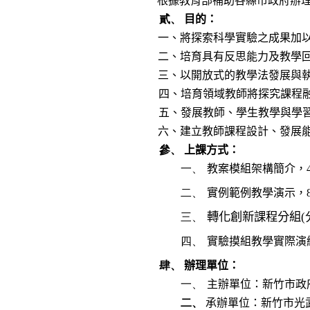
根據教育部補助各縣市政府辦
貳、
目的：
一、將探索科學實驗之成果加
二、培育具有反思能力及教學
三
、以開放式的教學法發展與
四、培育領域教師將探究課程
五
、發展教師、學生教學與學
六、建立教師課程設計、發展
參、
上課方式：
一、
教案模組架構簡介
，
二、
實例範例教學演示
，
轉化創新課程分組(
三、
四、
實驗摸組教學實際演
肆、
辦理單位：
一、
主辦單位：新竹市政
二、
承辦單位：新竹市光