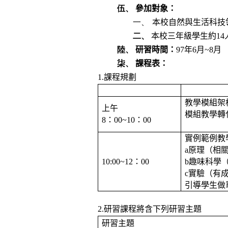
伍、
參加對象：
一、
本校自然與生活科技
二、
本校三年級學生約
14
陸、
研習時間：
97
年
6
月
~8
月
柒、
課程表：
1.
課程規劃
教學模組架
上午
模組教學轉
8
：
00~10
：
00
實例範例教
a
原理（相
10:00~12
：
00
b
趣味科學
c
實驗（有
引導學生做
2.
研習課程將含下列研習主題
研習主題