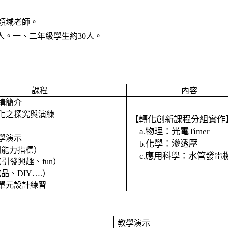
領域老師。
人。一、二年級學生約
30
人。
課程
內容
構簡介
化之探究與演練
【轉化創新課程分組實作
a.
物理：光電Timer
學演示
化學：滲透壓
b.
關能力指標）
應用科學：水管發電
c.
（引發興趣、
fun
）
成品、
DIY
…
.
）
單元設計練習
教學演示