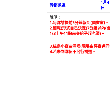
1月4
幹部徵選
日
說明：
1.每隊請提前5分鐘報到(圖書室)。
2.簡報(形式自己決定)7分鐘以內
1/3上午11點前交給子超老師)。
3.綠島小夜曲清唱(現場由評審選同
4.若未到隊伍不另行補選。