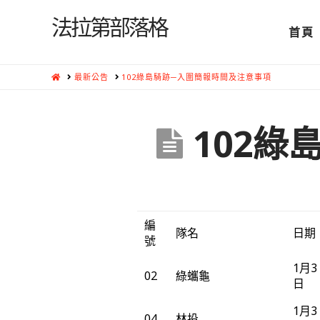
法拉第部落格
首頁
HOME
最新公告
102綠島騎跡─入圍簡報時間及注意事項
102
編
隊名
日期
號
1月3
02
綠蠵龜
日
1月3
04
林投