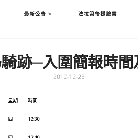
最新公告
法拉第後援臉書
綠島騎跡─入圍簡報時
2012-12-29
星期
時間
四
12:30
四
12:40