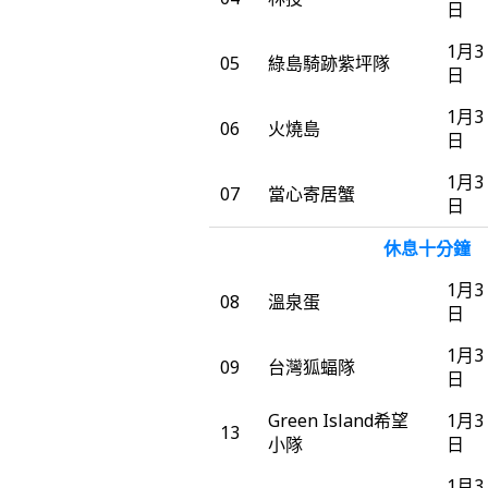
日
1月3
05
綠島騎跡紫坪隊
日
1月3
06
火燒島
日
1月3
07
當心寄居蟹
日
休息十分鐘
1月3
08
溫泉蛋
日
1月3
09
台灣狐蝠隊
日
Green Island希望
1月3
13
小隊
日
1月3