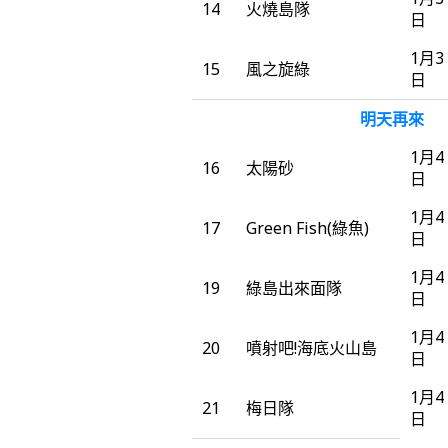
14
火燒島隊
日
1月3
15
風之旋綠
日
明天再來
1月4
16
太陽砂
日
1月4
17
Green Fish(綠魚)
日
1月4
19
綠島出來面隊
日
1月4
20
噴射吧!海底火山島
日
1月4
21
梅日隊
日