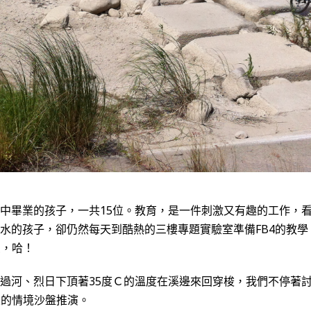
中畢業的孩子，一共15位。教育，是一件刺激又有趣的工作，
水的孩子，卻仍然每天到酷熱的三樓專題實驗室準備FB4的教
受，哈！
過河、烈日下頂著35度Ｃ的溫度在溪邊來回穿梭，我們不停著
來的情境沙盤推演。