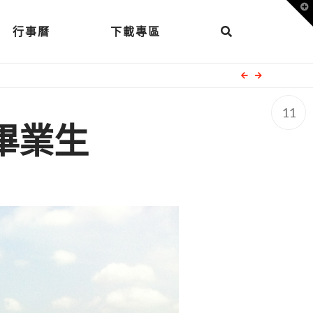
T
t
W
行事曆
下載專區
11
三畢業生