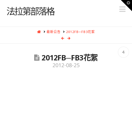
T
N
t
法拉第部落格
W
HOME
最新公告
2012FB─FB3花絮
4
2012FB─FB3花絮
2012-08-25