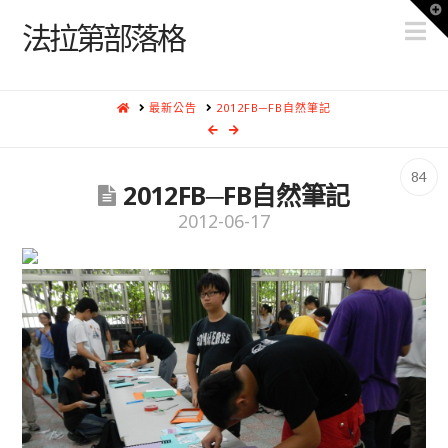
T
N
t
法拉第部落格
W
HOME
最新公告
2012FB─FB自然筆記
84
2012FB─FB自然筆記
2012-06-17