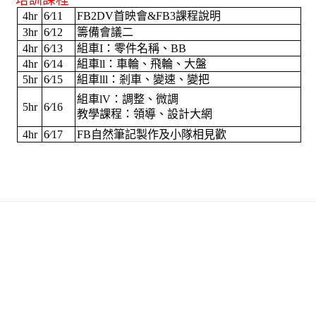
4hr
6∕11
FB2DV
首映會
&FB3
課程說明
3hr
6∕12
籌備會議二
4hr
6∕13
組車
I
：零件名稱、
BB
4hr
6∕14
組車
ll
：車輪、飛輪、大盤
5hr
6∕15
組車
lll
：剎車、變速、變把
組車
lV
：調整、微調
5hr
6∕16
教學課程：領導、設計大網
4hr
6∕17
FB
自然筆記製作及小隊相見歡