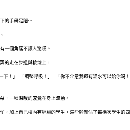
下的手舞足蹈⋯
。
有一個角落不譲人驚嘆。
翼的走在步道與稜缐上，
息一下！」 「調整呼吸！」 「你不介意我還有溫水可以給你喝！
朵，一種溫暖的感覺在身上流動。
忙，加上自己校內有經驗的學生，這些幹部佔了每梯次學生的四