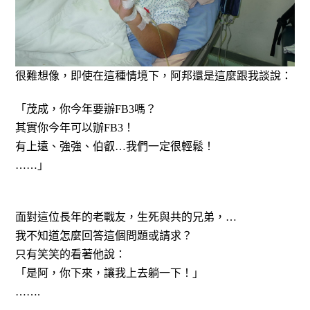
很難想像，即使在這種情境下，阿邦還是這麼跟我談說：
「茂成，你今年要辦
FB3
嗎？
其實你今年可以辦
FB3
！
有上遠、強強、伯叡
…
我們一定很輕鬆！
……
」
面對這位長年的老戰友，生死與共的兄弟，
…
我不知道怎麼回答這個問題或請求？
只有笑笑的看著他說：
「是阿，你下來，讓我上去躺一下！
」
…….