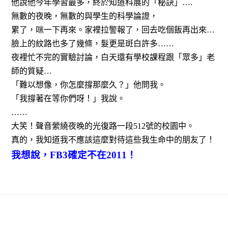
他說他今年學習最多，終於知道科展的「秘訣」
….
無數的夜晚，無數的與學生的科學論證，
累了，咪一下再來。家裡拉警報了，回去吃個飯再出來
…
臉上的紋路也多了幾條，髮更是斑白許多……
夜裡忙不完的實驗討論，白天還有學校課程跟「眾多」老
師的質疑
…
「難以想像，你怎麼撐那麼久？」他問我。
「我撐著在等你們呀！」我說。
……
大笑！聲音縈繞夜晚的光復路一段
512
號的校園中。
真的，我知道我不應該這麼對待這些我生命中的朋友了！
我想說，
FB3
確定不在
2011
！