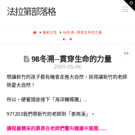
T
N
t
法拉第部落格
W
HOME
最新公告
98冬溯─貫穿生命的力量
94
98冬溯─貫穿生命的力量
2009-05-06
想讓新竹的孩子都有機會走進大自然，就得讓新竹的老師
熱愛大自然！
所以，硬著頭皮接下「海洋輔導團」…
971203我們帶新竹的老師到「泰崗溪」。
課程最精采的扉頁在老師們驚叫連連中展開……