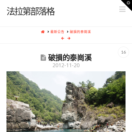
T
N
t
法拉第部落格
W
HOME
最新公告
破損的泰崗溪
16
破損的泰崗溪
2012-11-20