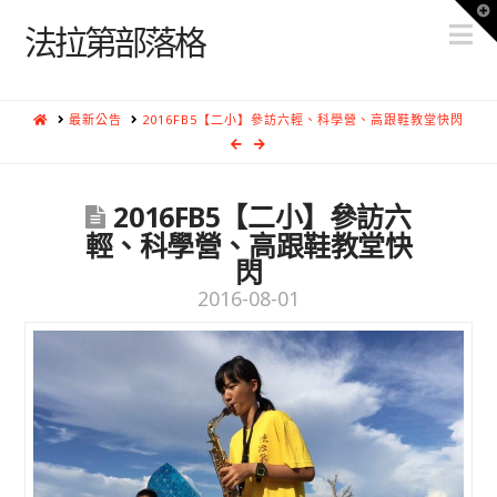
T
N
t
法拉第部落格
W
HOME
最新公告
2016FB5【二小】參訪六輕、科學營、高跟鞋教堂快閃
2016FB5【二小】參訪六
輕、科學營、高跟鞋教堂快
閃
2016-08-01