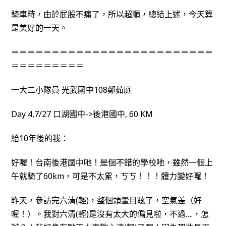
騎車時，由於屁股不痛了，所以超順，總結上述，今天算
是美好的一天。
＝＝＝＝＝＝＝＝＝＝＝＝＝＝＝＝＝＝＝＝＝＝＝＝＝
＝＝＝＝＝＝＝＝＝
一大二小隊員 光武國中108鄭茹庭
Day 4,7/27 口湖國中->後港國中, 60 KM
給10年後的我：
好喔！台南後港國中吔！是個不錯的學校吔，雖然一個上
午就騎了60km，可是不太累，ㄎㄎ！！！體力變好囉！
昨天，參訪完六清(輕)，整個頭暈目眩了，空氣差（好
喔！）。我對六清(輕)是沒有太大的偏見啦，不過….，怎