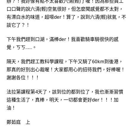
辦？！我好像有點不太喜歡六清(輕)了喔！因為那些員工
口口聲的說六清(輕)空氣很好，但怎麼聞感覺都不太對，
有漂白水的味道，超噁der！算了，說到六清(輕)就氣，不
談它了？！
下午我們趕到口湖，滿棒der！我喜歡騎車騎很快的感
覺，ㄎㄎ……。
隔天，我們趕工教科學課程，下午又騎了60km到後港，
那真的好別出心裁喔！大家都用心的招待我們，好棒喔！
謝謝各位！！！
法拉第課程第4天了，該到位的都到位了，我也漸漸習慣
這種生活了，真棒，明天，一切都會更好der！！！加
油！
鄭茹庭 上