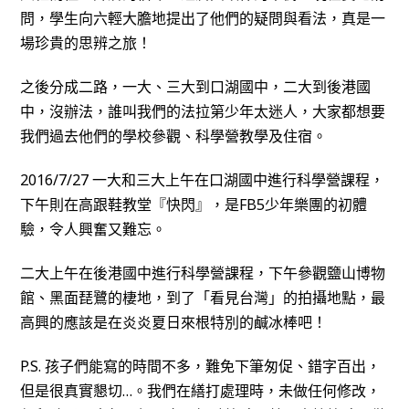
問，學生向六輕大膽地提出了他們的疑問與看法，真是一
場珍貴的思辨之旅！
之後分成二路，一大、三大到口湖國中，二大到後港國
中，沒辦法，誰叫我們的法拉第少年太迷人，大家都想要
我們過去他們的學校參觀、科學營教學及住宿。
2016/7/27 一大和三大上午在口湖國中進行科學營課程，
下午則在高跟鞋教堂『快閃』，是FB5少年樂團的初體
驗，令人興奮又難忘。
二大上午在後港國中進行科學營課程，下午參觀鹽山博物
館、黑面琵鷺的棲地，到了「看見台灣」的拍攝地點，最
高興的應該是在炎炎夏日來根特別的鹹冰棒吧！
P.S. 孩子們能寫的時間不多，難免下筆匆促、錯字百出，
但是很真實懇切…。我們在繕打處理時，未做任何修改，