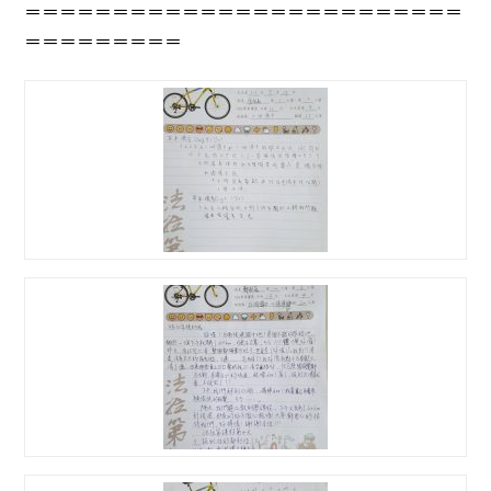
＝＝＝＝＝＝＝＝＝＝＝＝＝＝＝＝＝＝＝＝＝＝＝＝＝
＝＝＝＝＝＝＝＝＝