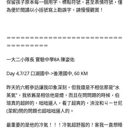
保留孩子原本每一個用字、標點符號，甚至表情符號，僅
為便於閱讀以小括號寫上勘誤字，請慢慢觀賞！
＝＝＝＝＝＝＝＝＝＝＝＝＝＝＝＝＝＝＝＝＝＝＝＝＝
＝＝＝＝＝＝＝＝＝
一大二小隊長 實驗中學8A 陳姿佑
Day 4,7/27 口湖國中->後港國中, 60 KM
昨天的六輕參訪讓我印象深刻，但我還是不相信那是”水
蒸氣”，我依舊是相信他是煙，而且在問問題的時候，伯
瑄真的超帥的，咄咄逼人，看了超爽的，泱汝和ㄐㄧㄝ尼
(潔妮)問的問題也超咄咄逼人的。
最重要的是他的冷氣！！！冷氣超舒服的！害我一直想睡