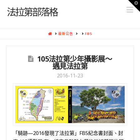
T
N
t
法拉第部落格
W
HOME
最新公告
FB5
105法拉第少年攝影展～
遇見法拉第
2016-11-23
「騎跡—2016發現了法拉第」FB5紀念書封面、封